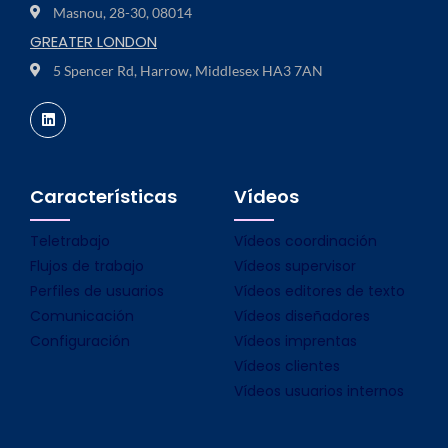
Masnou, 28-30, 08014
GREATER LONDON
5 Spencer Rd, Harrow, Middlesex HA3 7AN
Características
Vídeos
Teletrabajo
Vídeos coordinación
Flujos de trabajo
Vídeos supervisor
Perfiles de usuarios
Vídeos editores de texto
Comunicación
Vídeos diseñadores
Configuración
Vídeos imprentas
Vídeos clientes
Vídeos usuarios internos