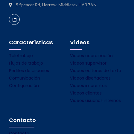
5 Spencer Rd, Harrow, Middlesex HA3 7AN
Características
Vídeos
Teletrabajo
Vídeos coordinación
Flujos de trabajo
Vídeos supervisor
Perfiles de usuarios
Vídeos editores de texto
Comunicación
Vídeos diseñadores
Configuración
Vídeos imprentas
Vídeos clientes
Vídeos usuarios internos
Contacto
Contacto